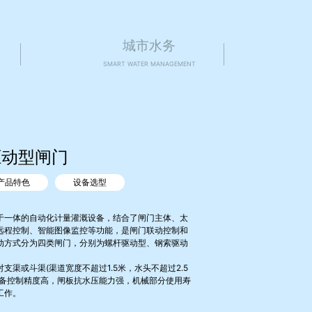
城市水务
SMART WATER MANAGEMENT
驱动型闸门
产品特色
设备选型
一体的自动化计量灌溉设备，结合了闸门主体、太
远程控制、智能图像监控等功能，是闸门联动控制和
动方式分为四类闸门，分别为螺杆驱动型、钢索驱动
渠或斗渠(渠道宽度不超过1.5米，水头不超过2.5
设备控制精度高，闸板抗水压能力强，机械部分使用寿
工作。