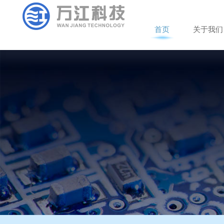
首
页
关
于
我
们