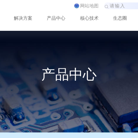
网
站
地
图
解
决
方
案
产
品
中
心
核
心
技
术
生
态
圈
产品中心