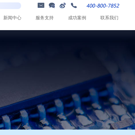
新
闻
中
心
服
务
支
持
成
功
案
例
联
系
我
们