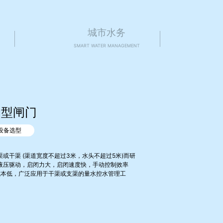
城市水务
SMART WATER MANAGEMENT
动型闸门
设备选型
或干渠 (渠道宽度不超过3米，水头不超过5米)而研
液压驱动，启闭力大，启闭速度快，手动控制效率
成本低，广泛应用于干渠或支渠的量水控水管理工