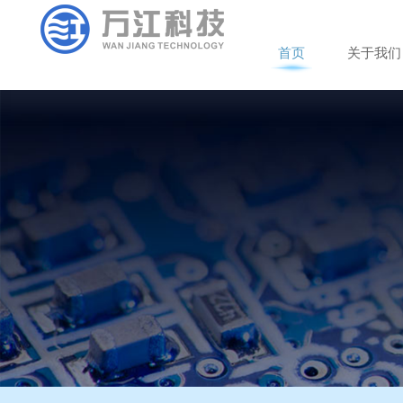
首
页
关
于
我
们