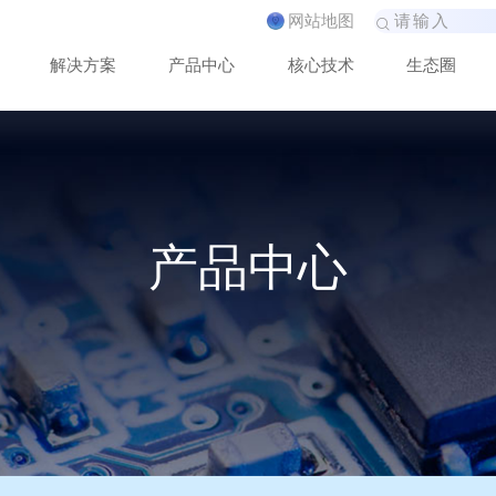
网
站
地
图
解
决
方
案
产
品
中
心
核
心
技
术
生
态
圈
产品中心