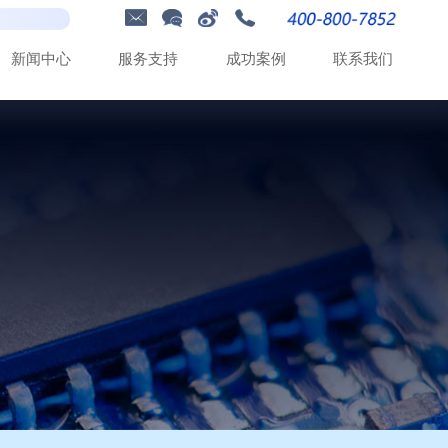
新
闻
中
心
服
务
支
持
成
功
案
例
联
系
我
们