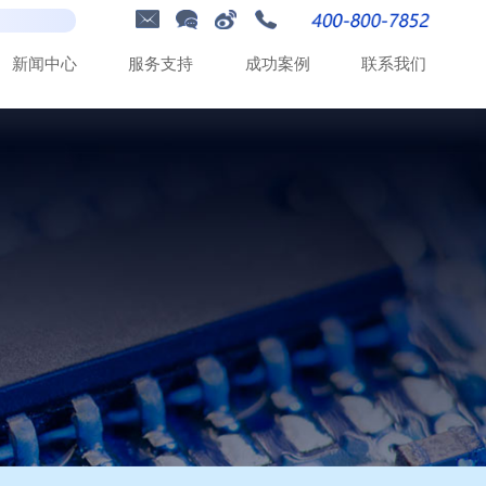
新
闻
中
心
服
务
支
持
成
功
案
例
联
系
我
们