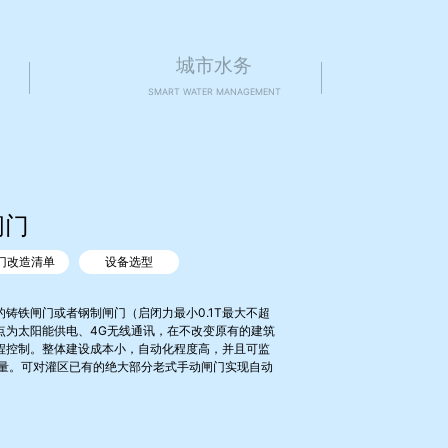
城市水务
SMART WATER MANAGEMENT
闸门
门改造清单
设备选型
铸铁闸门或者钢制闸门（启闭力最小0.1T最大不超
点为太阳能供电、4G无线通讯，在不改变原有的建筑
程控制。整体建设成本小，自动化程度高，并且可监
计量。可对灌区已有的绝大部分老式手动闸门实现自动