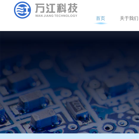
首
页
关
于
我
们