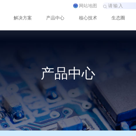
网
站
地
图
解
决
方
案
产
品
中
心
核
心
技
术
生
态
圈
产品中心