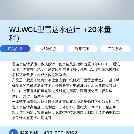
WJ.WCL型雷达水位计（20米量
程）
产品介绍
功能特点
适用范围
产品参数
雷达水位计采用一体式设计，集水位采集控制装置（如RTU）、通讯
传输、内置锂电池，只需太阳能供电连接，就可以实现相应水位的显
示和记录数据，构成水位监测系统。
产品是一款用于地表水液位监测的非接触式平面雷达水位计，基于精
确测量的电磁波测距技术。传感器发射电磁波照射水面并接收其回
波，由此获得水面至电磁波发射点的距离、距离变化率（径向速
度）、方位、高度等信息。
一体式平面雷达水位计属于测距雷达在水位测量领域的创新应用，实
现了水位计高精度（毫米级），体积小，量程大（20m），精度可
靠，信号稳定，安装简便，免维护的技术跨越；相对于传统的喇叭式
水位计具有更大功能提升。
服务热线：400-800-7852