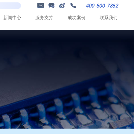
新
闻
中
心
服
务
支
持
成
功
案
例
联
系
我
们