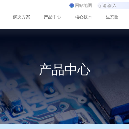
网
站
地
图
解
决
方
案
产
品
中
心
核
心
技
术
生
态
圈
产品中心