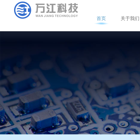
首
页
关
于
我
们