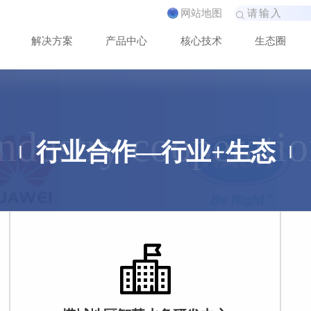
网
站
地
图
解
决
方
案
产
品
中
心
核
心
技
术
生
态
圈
ndustry cooperati
行业合作—行业+生态