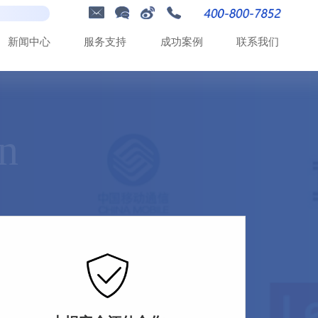
新
闻
中
心
服
务
支
持
成
功
案
例
联
系
我
们
on