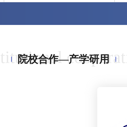
titutional coopera
院校合作—产学研用