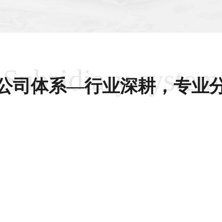
Subsidiary system
公司体系—行业深耕，专业