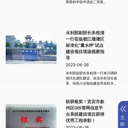
荣获科学技术进步二等奖。
水利部副部长朱程清
一行莅临都江堰灌区
标准化“量水秤”试点
建设项目现场视察指
导
2023-06-26
水利部副部长朱程清一行来川调研
现代化灌区建设、农业水价综合改
革、绿色小水电站建设等农村水利
水电工作。
斩获银奖！宜宾市叙
州区GIS管网信息平
台系统建设项目获得
立
优秀工程表彰！
即
2023-06-26