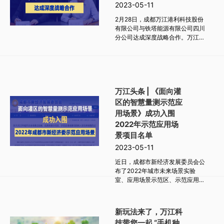
2023-05-11
道路红线范围内敷设新增约100多
公里的污水、雨水等市政公用地下
2月28日，成都万江港利科技股份
管线（不含小区）进行普查、数据
有限公司与铁塔能源有限公司四川
入库。
分公司达成深度战略合作。万江科
技董事长贺新、首席财务官罗响，
铁塔能源四川分公司总经理李春
园、中国铁塔成都分公司副总经理
庄兵等出席签约仪式。
万江头条 | 《面向灌
区的智慧量测示范应
用场景》成功入围
2022年示范应用场
景项目名单
2023-05-11
近日，成都市新经济发展委员会公
布了2022年城市未来场景实验
室、应用场景示范区、示范应用场
景项目纳入项目库储备名单，万江
科技在数字治理领域的《面向灌区
的智慧量测示范应用场景》成功入
新玩法来了，万江科
围示范应用场景名录。
技带您一起 “手机种