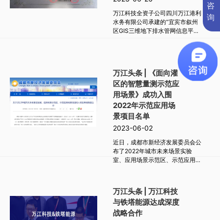
咨
万江科技全资子公司四川万江港利
询
水务有限公司承建的“宜宾市叙州
区GIS三维地下排水管网信息平台
系统建设项目”喜获优秀工程奖银
奖。 宜宾市叙州区GIS三维地下排
水管网信息平台系统建设项目，解
决了近年来叙州区在城市化建设、
万江头条 | 《面向灌
环境保护、城镇污水提质增效及防
区的智慧量测示范应
洪排涝等工作中，遇到的数据不
详、覆盖范围不全、信息化支撑决
用场景》成功入围
策不够等问题。 通过项目建设，逐
2022年示范应用场
步建立健全对城市排水管网的病害
景项目名单
点排查和定期检测制度，形成排查
2023-06-02
报告和管道检测评估报告。同时建
设完善了市政排水管网地理信息系
近日，成都市新经济发展委员会公
统，加快推进城市建成区排水管网
布了2022年城市未来场景实验
改造，优化城市防洪排涝功能性建
室、应用场景示范区、示范应用场
设，建立健全专业运行维护管理机
景项目纳入项目库储备名单，万江
制。 具体建设内容包括： 1.排水管
科技在数字治理领域的《面向灌区
网外业普查入库。对宜宾市叙州区
的智慧量测示范应用场景》成功入
现有约600公里排水管网数据进行
万江头条 | 万江科技
围示范应用场景名录。
检查、整理与入库，对不符合标准
与铁塔能源达成深度
要求的数据进行外业调查、核实。
战略合作
2.对城市道路主次干道及建筑后退