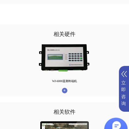
相关硬件
WJ-6000遥测终端机
立
+
即
咨
询
相关软件