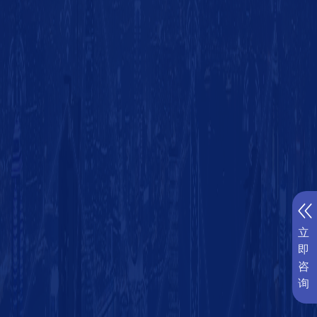
立
即
咨
询