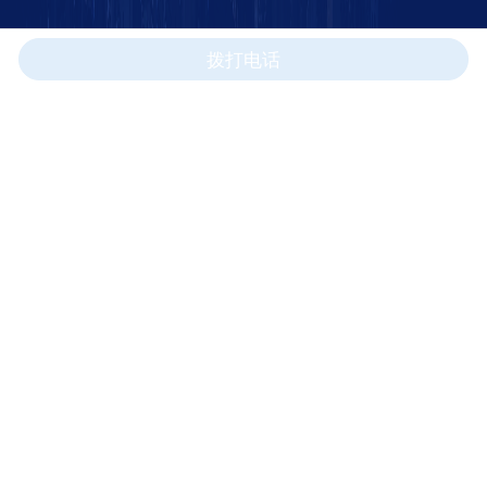
拨打电话
人工智能构架下的水科技全链条服务商
成都市高新区天府大道1700号环球中心W6-1915
关于我们
相关下载
法律声明